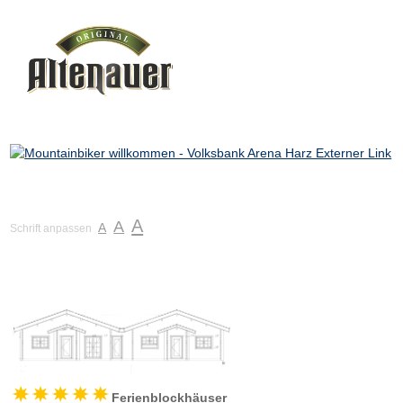
A
A
A
Schrift anpassen
Ferienblockhäuser